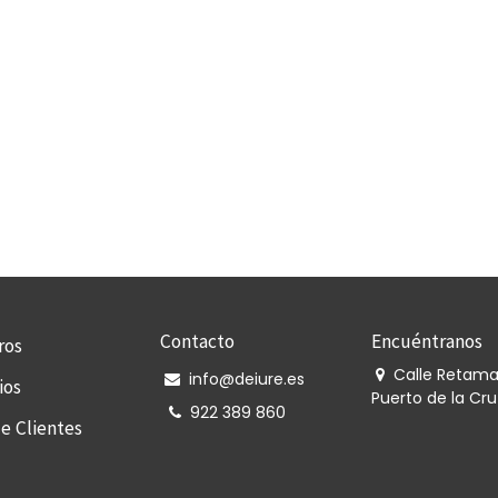
Contacto
Encuéntranos
ros
Calle Retama,
info@deiure.es
ios
Puerto de la Cru
922 389 860
e Clientes