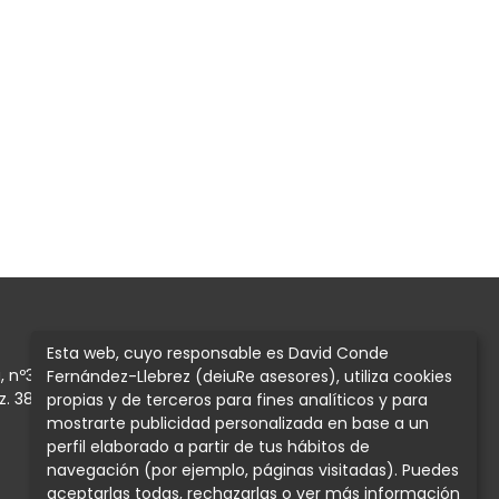
Esta web, cuyo responsable es David Conde
 nº3, Local 29.
Fernández-Llebrez (deiuRe asesores), utiliza cookies
z. 38400. Tenerife.
propias y de terceros para fines analíticos y para
mostrarte publicidad personalizada en base a un
perfil elaborado a partir de tus hábitos de
navegación (por ejemplo, páginas visitadas). Puedes
aceptarlas todas, rechazarlas o ver más información